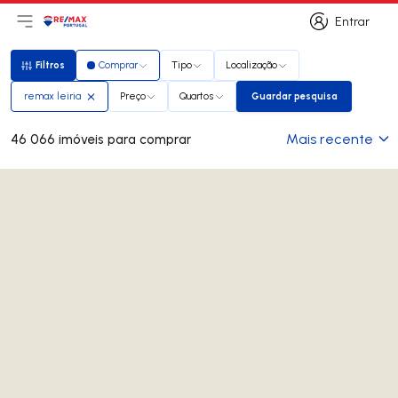
Entrar
Abri menu principal
Logo
Ir para página inicial
Entrar
Filtros
Comprar
Tipo
Localização
Filtros
remax leiria
Preço
Quartos
Guardar pesquisa
Guardar pesquisa
Mais recente
46 066 imóveis para comprar