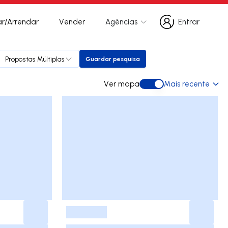
r/Arrendar
Vender
Agências
Entrar
Entrar
Propostas Múltiplas
Guardar pesquisa
Guardar pesquisa
Ver mapa
Mais recente
Ver mapa
-