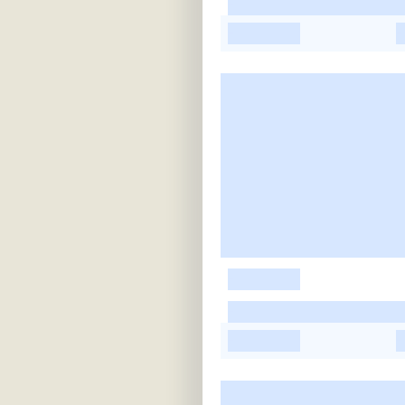
-
-
-
-
-
-
-