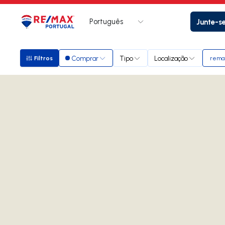
Português
Junte-s
Logo
Ir para página inicial
Comprar
Tipo
Localização
Filtros
remax
Filtros