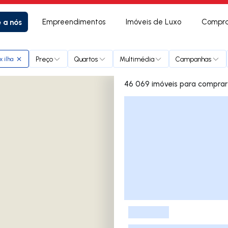
e a nós
Empreendimentos
Imóveis de Luxo
Compra
Preço
Quartos
Multimédia
Campanhas
 ilha
46 069 imóveis para comprar
Lista de Imóveis
-