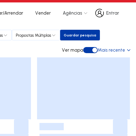
r/Arrendar
Vender
Agências
Entrar
Entrar
as
Propostas Múltiplas
Guardar pesquisa
Guardar pesquisa
Ver mapa
Mais recente
Ver mapa
-