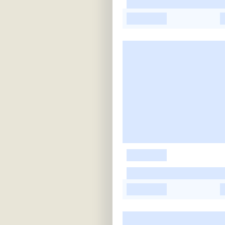
-
-
-
-
-
-
-