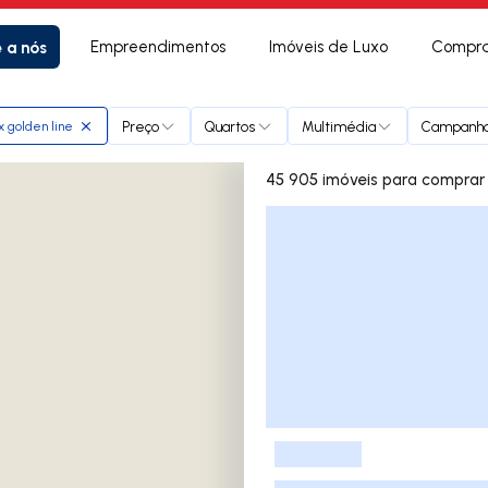
e a nós
Empreendimentos
Imóveis de Luxo
Compra
Preço
Quartos
Multimédia
Campanh
 golden line
45 905 imóveis para comprar
Lista de Imóveis
-