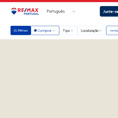
Português
Junte-s
Logo
Ir para página inicial
Comprar
Tipo
Localização
Filtros
remax
Filtros