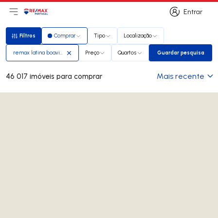
Entrar
Abri menu principal
Logo
Ir para página inicial
Entrar
Filtros
Comprar
Tipo
Localização
Filtros
remax latina boavista
Preço
Quartos
Guardar pesquisa
Guardar pesq
Mais recente
46 017 imóveis para comprar