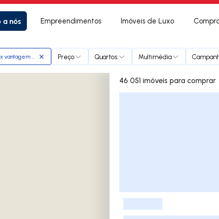
e a nós
Empreendimentos
Imóveis de Luxo
Compra
Preço
Quartos
Multimédia
Campan
x vantagem planicie
46 051 imóveis para comprar
Lista de Imóveis
-