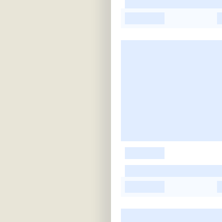
-
-
-
-
-
-
-