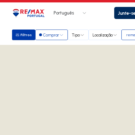
Português
Junte-s
Logo
Ir para página inicial
Comprar
Tipo
Localização
Filtros
rema
Filtros