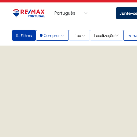
Português
Junte-s
Logo
Ir para página inicial
Comprar
Tipo
Localização
Filtros
remax
Filtros