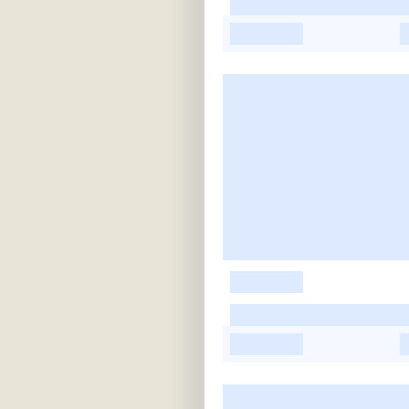
-
-
-
-
-
-
-