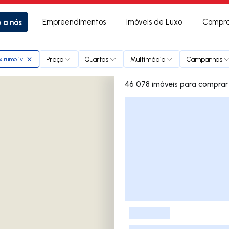
e a nós
Empreendimentos
Imóveis de Luxo
Compra
Preço
Quartos
Multimédia
Campanhas
 rumo iv
46 078 imóveis para comprar
Lista de Imóveis
-