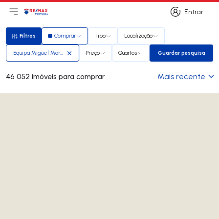
Entrar
Abri menu principal
Logo
Ir para página inicial
Entrar
Filtros
Comprar
Tipo
Localização
Filtros
Equipa Miguel Marques
Preço
Quartos
Guardar pesquisa
Guardar pesq
Mais recente
46 052 imóveis para comprar