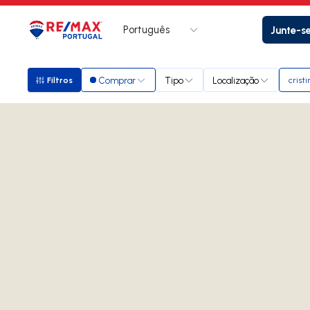
Português
Junte-s
Logo
Ir para página inicial
Comprar
Tipo
Localização
Filtros
cristi
Filtros