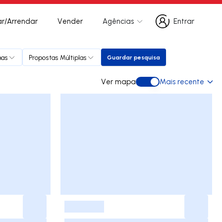
r/Arrendar
Vender
Agências
Entrar
Entrar
has
Propostas Múltiplas
Guardar pesquisa
Guardar pesquisa
Ver mapa
Mais recente
Ver mapa
-