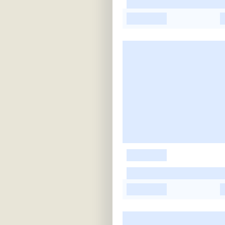
-
-
-
-
-
-
-