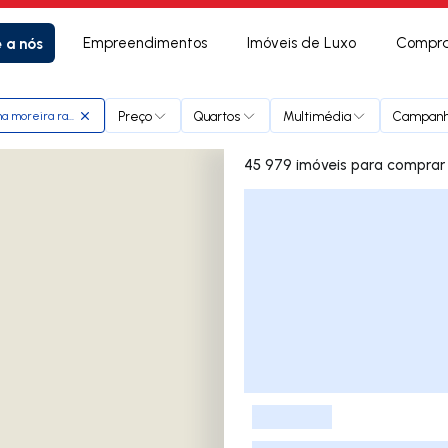
e a nós
Empreendimentos
Imóveis de Luxo
Compra
Preço
Quartos
Multimédia
Campan
na moreira rato
45 979 imóveis para comprar
Lista de Imóveis
-