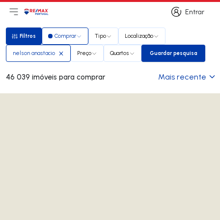
Entrar
Abri menu principal
Logo
Ir para página inicial
Entrar
Filtros
Comprar
Tipo
Localização
Filtros
nelson anastacio
Preço
Quartos
Guardar pesquisa
Guardar pesquis
Mais recente
46 039 imóveis para comprar