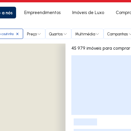
e a nós
Empreendimentos
Imóveis de Luxo
Compra
Preço
Quartos
Multimédia
Campanhas
 coutinho
45 979 imóveis para comprar
Lista de Imóveis
-