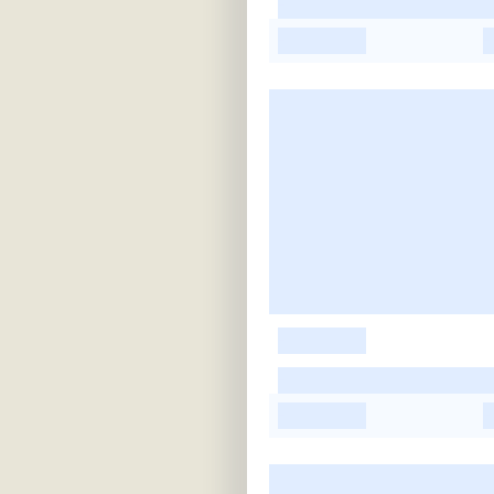
-
-
-
-
-
-
-