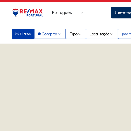
Português
Junte-s
Logo
Ir para página inicial
Comprar
Tipo
Localização
Filtros
pedro
Filtros