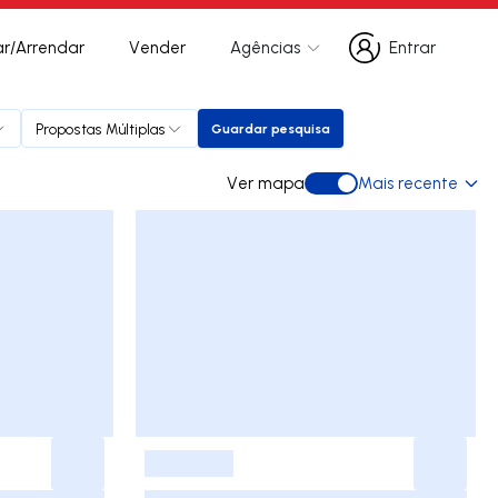
r/Arrendar
Vender
Agências
Entrar
Entrar
Propostas Múltiplas
Guardar pesquisa
Guardar pesquisa
Ver mapa
Mais recente
Ver mapa
-