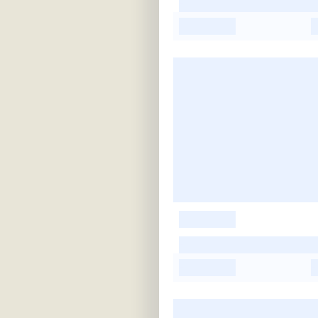
-
-
-
-
-
-
-