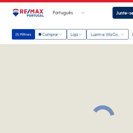
Português
Junte-s
Logo
Ir para página inicial
Comprar
Loja
Luzim e Vila Cova
Filtros
Filtros