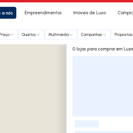
e a nós
Empreendimentos
Imóveis de Luxo
Compra
Preço
Quartos
Multimédia
Campanhas
Propostas 
0 lojas para co
Lista de Imóveis
-