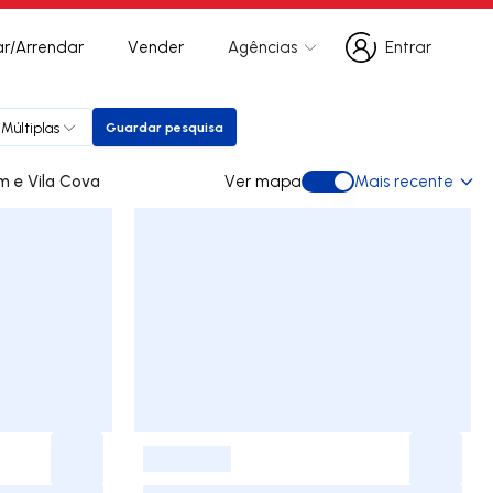
r/Arrendar
Vender
Agências
Entrar
Entrar
Múltiplas
Guardar pesquisa
Guardar pesquisa
mprar em Luzim e Vila Cova
Ver mapa
Mais recente
Ver mapa
-