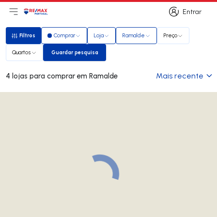
Entrar
Abri menu principal
Logo
Ir para página inicial
Entrar
Filtros
Comprar
Loja
Ramalde
Preço
Filtros
Quartos
Guardar pesquisa
Guardar pesquisa
Mais recente
4 lojas para comprar em Ramalde