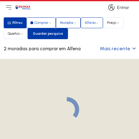
Entrar
Abri menu principal
Logo
Ir para página inicial
Entrar
Filtros
Comprar
Moradia
Alfena
Preço
Filtros
Quartos
Guardar pesquisa
Guardar pesquisa
Mais recente
2 moradias para comprar em Alfena