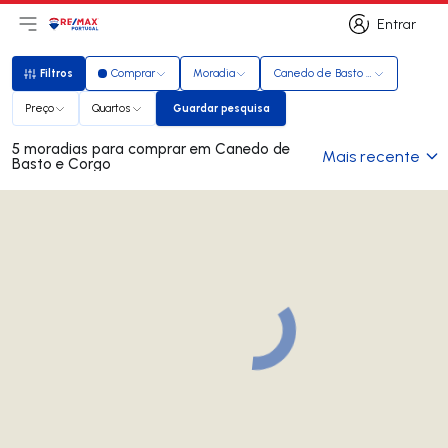
Entrar
Abri menu principal
Logo
Ir para página inicial
Entrar
Filtros
Comprar
Moradia
Canedo de Basto e Corgo
Filtros
Preço
Quartos
Guardar pesquisa
Guardar pesquisa
5 moradias para comprar em Canedo de
Mais recente
Basto e Corgo