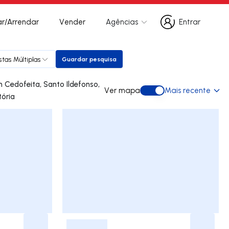
r/Arrendar
Vender
Agências
Entrar
Entrar
tas Múltiplas
Guardar pesquisa
Guardar pesquisa
Ver mapa
Mais recente
Ver mapa
tória
-