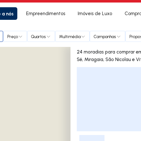
e a nós
Empreendimentos
Imóveis de Luxo
Compra
efonso, Sé, Miragaia, São Nicolau e Vitória
Preço
Quartos
Multimédia
Campanhas
Propos
24 moradias para comprar em Cedofeita, Santo Ildefonso,
Sé, Miragaia, São Nicolau e Vi
Lista de Imóveis
-