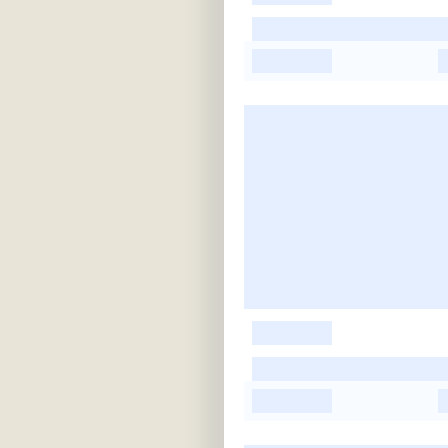
-
-
-
-
-
-
-