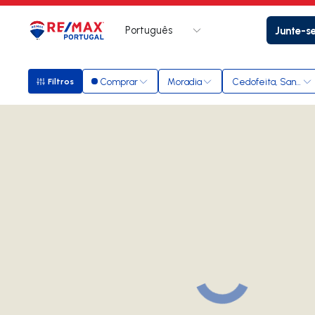
Português
Junte-s
Logo
Ir para página inicial
Comprar
Moradia
Cedofeita, Santo Ild
Filtros
Filtros