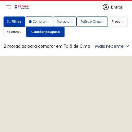
Entrar
Abri menu principal
Logo
Ir para página inicial
Entrar
Filtros
Comprar
Moradia
Fajã de Cima
Preço
Filtros
Quartos
Guardar pesquisa
Guardar pesquisa
Mais recente
2 moradias para comprar em Fajã de Cima