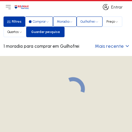
Entrar
Abri menu principal
Logo
Ir para página inicial
Entrar
Filtros
Comprar
Moradia
Guilhofrei
Preço
Filtros
Quartos
Guardar pesquisa
Guardar pesquisa
Mais recente
1 moradia para comprar em Guilhofrei