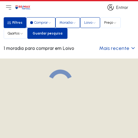
Entrar
Abri menu principal
Logo
Ir para página inicial
Entrar
Filtros
Comprar
Moradia
Loivo
Preço
Filtros
Quartos
Guardar pesquisa
Guardar pesquisa
Mais recente
1 moradia para comprar em Loivo