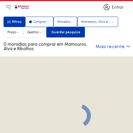
Entrar
Abri menu principal
Logo
Ir para página inicial
Entrar
Filtros
Comprar
Moradia
Mamouros, Alva e Ribolhos
Filtros
Preço
Quartos
Guardar pesquisa
Guardar pesquisa
0 moradias para comprar em Mamouros,
Mais recente
Alva e Ribolhos