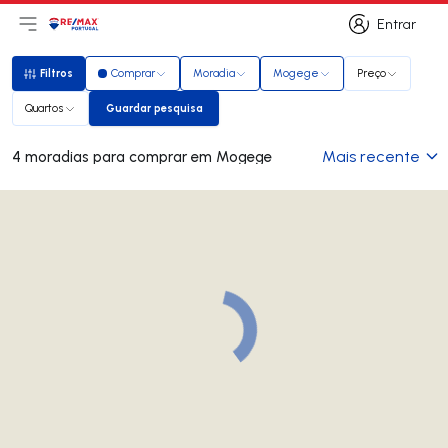
Entrar
Abri menu principal
Logo
Ir para página inicial
Entrar
Filtros
Comprar
Moradia
Mogege
Preço
Filtros
Quartos
Guardar pesquisa
Guardar pesquisa
Mais recente
4 moradias para comprar em Mogege