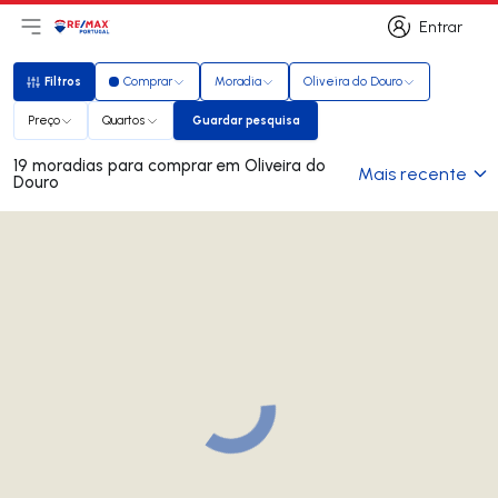
Entrar
Abri menu principal
Logo
Ir para página inicial
Entrar
Filtros
Comprar
Moradia
Oliveira do Douro
Filtros
Preço
Quartos
Guardar pesquisa
Guardar pesquisa
19 moradias para comprar em Oliveira do
Mais recente
Douro