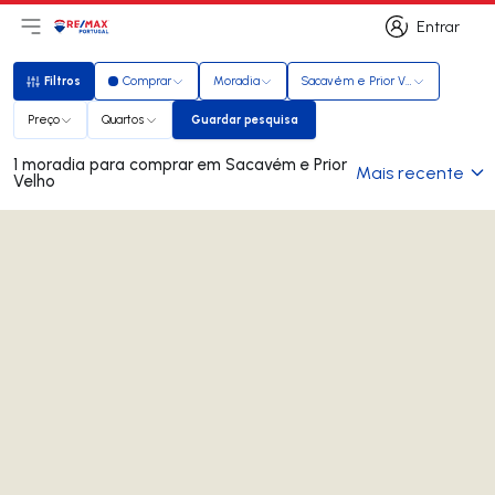
Entrar
Abri menu principal
Logo
Ir para página inicial
Entrar
Filtros
Comprar
Moradia
Sacavém e Prior Velho
Filtros
Preço
Quartos
Guardar pesquisa
Guardar pesquisa
1 moradia para comprar em Sacavém e Prior
Mais recente
Velho