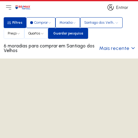
Entrar
Abri menu principal
Logo
Ir para página inicial
Entrar
Filtros
Comprar
Moradia
Santiago dos Velhos
Filtros
Preço
Quartos
Guardar pesquisa
Guardar pesquisa
6 moradias para comprar em Santiago dos
Mais recente
Velhos