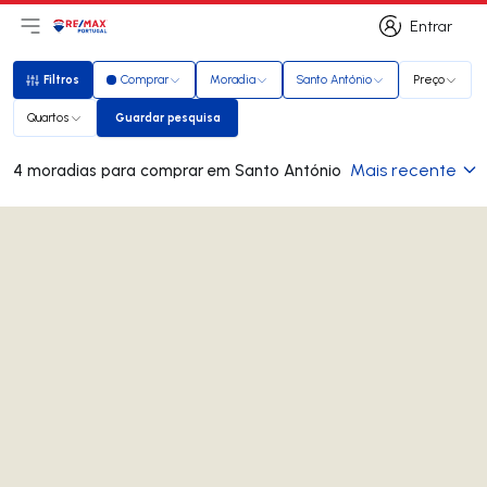
Entrar
Abri menu principal
Logo
Ir para página inicial
Entrar
Filtros
Comprar
Moradia
Santo António
Preço
Filtros
Quartos
Guardar pesquisa
Guardar pesquisa
Mais recente
4 moradias para comprar em Santo António