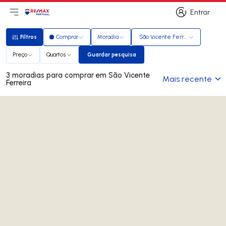
Entrar
Abri menu principal
Logo
Ir para página inicial
Entrar
Filtros
Comprar
Moradia
São Vicente Ferreira
Filtros
Preço
Quartos
Guardar pesquisa
Guardar pesquisa
3 moradias para comprar em São Vicente
Mais recente
Ferreira