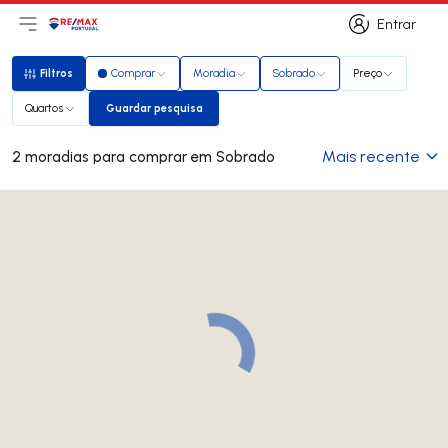
Entrar
Abri menu principal
Logo
Ir para página inicial
Entrar
Filtros
Comprar
Moradia
Sobrado
Preço
Filtros
Quartos
Guardar pesquisa
Guardar pesquisa
Mais recente
2 moradias para comprar em Sobrado