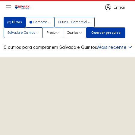
Entrar
Abri menu principal
Logo
Ir para página inicial
Entrar
Filtros
Comprar
Outros - Comercial
Filtros
Salvada e Quintos
Preço
Quartos
Guardar pesquisa
Guardar pesquisa
Mais recente
0 outros para comprar em Salvada e Quintos