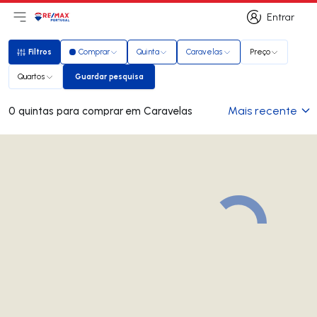
Entrar
Abri menu principal
Logo
Ir para página inicial
Entrar
Filtros
Comprar
Quinta
Caravelas
Preço
Filtros
Quartos
Guardar pesquisa
Guardar pesquisa
Mais recente
0 quintas para comprar em Caravelas