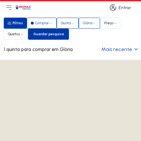
Entrar
Abri menu principal
Logo
Ir para página inicial
Entrar
Filtros
Comprar
Quinta
Glória
Preço
Filtros
Quartos
Guardar pesquisa
Guardar pesquisa
Mais recente
1 quinta para comprar em Glória