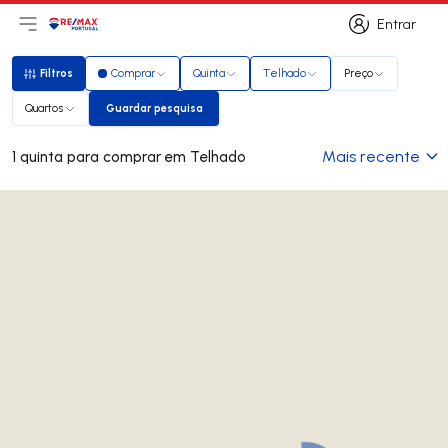
Entrar
Abri menu principal
Logo
Ir para página inicial
Entrar
Filtros
Comprar
Quinta
Telhado
Preço
Filtros
Quartos
Guardar pesquisa
Guardar pesquisa
Mais recente
1 quinta para comprar em Telhado