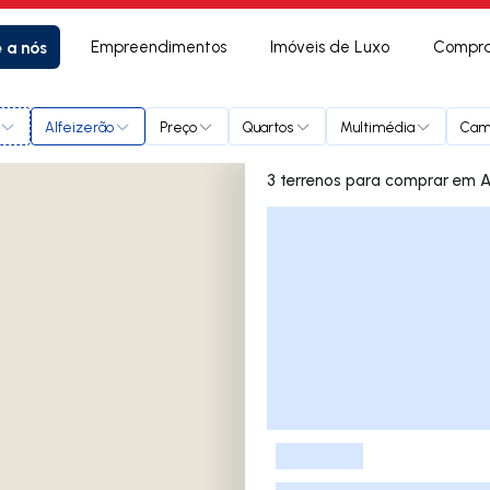
e a nós
Empreendimentos
Imóveis de Luxo
Compra
Alfeizerão
Preço
Quartos
Multimédia
Cam
3 terrenos pa
Lista de Imóveis
-