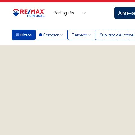
Português
Junte-s
Logo
Ir para página inicial
Comprar
Terreno
Sub-tipo de imóvel
Filtros
Filtros