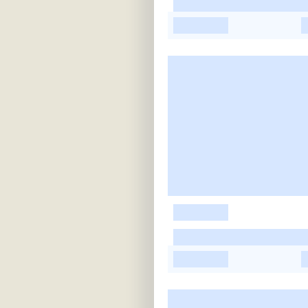
-
-
-
-
-
-
-