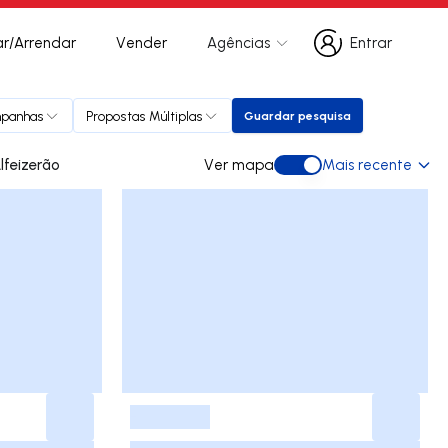
r/Arrendar
Vender
Agências
Entrar
Entrar
panhas
Propostas Múltiplas
Guardar pesquisa
Guardar pesquisa
ra comprar em Alfeizerão
Ver mapa
Mais recente
Ver mapa
-