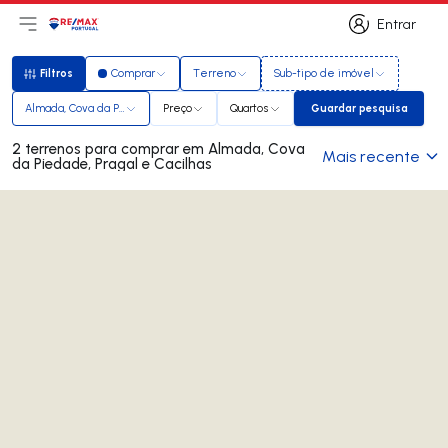
Entrar
Abri menu principal
Logo
Ir para página inicial
Entrar
Filtros
Comprar
Terreno
Sub-tipo de imóvel
Filtros
Almada, Cova da Piedade, Pragal e Cacilhas
Preço
Quartos
Guardar pesquisa
Guardar pesqui
2 terrenos para comprar em Almada, Cova
Mais recente
da Piedade, Pragal e Cacilhas