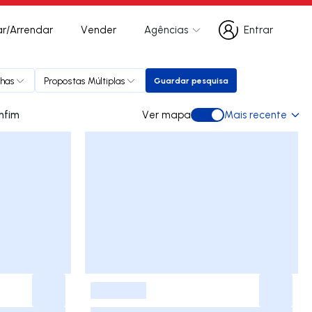
r/Arrendar
Vender
Agências
Entrar
Entrar
has
Propostas Múltiplas
Guardar pesquisa
Guardar pesquisa
rar em Bonfim
Ver mapa
Mais recente
Ver mapa
-