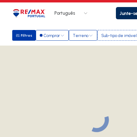
Português
Junte-s
Logo
Ir para página inicial
Comprar
Terreno
Sub-tipo de imóvel
Filtros
Filtros