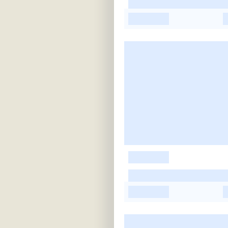
-
-
-
-
-
-
-