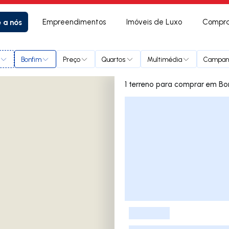
e a nós
Empreendimentos
Imóveis de Luxo
Compra
Bonfim
Preço
Quartos
Multimédia
Campan
1 terreno para comp
Lista de Imóveis
-