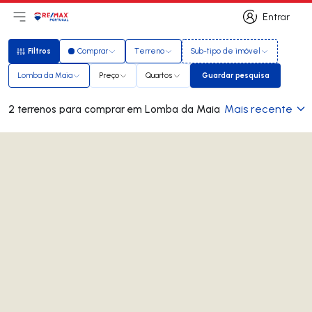
Entrar
Abri menu principal
Logo
Ir para página inicial
Entrar
Filtros
Comprar
Terreno
Sub-tipo de imóvel
Filtros
Lomba da Maia
Preço
Quartos
Guardar pesquisa
Guardar pesquisa
Mais recente
2 terrenos para comprar em Lomba da Maia