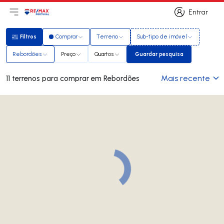
Entrar
Abri menu principal
Logo
Ir para página inicial
Entrar
Filtros
Comprar
Terreno
Sub-tipo de imóvel
Filtros
Rebordões
Preço
Quartos
Guardar pesquisa
Guardar pesquisa
Mais recente
11 terrenos para comprar em Rebordões