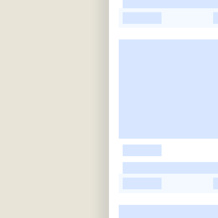
-
-
-
-
-
-
-