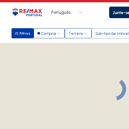
Português
Junte-s
Logo
Ir para página inicial
Comprar
Terreno
Sub-tipo de imóvel
Filtros
Filtros