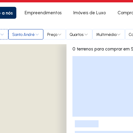
e a nós
Empreendimentos
Imóveis de Luxo
Compra
Santo André
Preço
Quartos
Multimédia
C
0 terrenos 
Lista de Imóveis
-