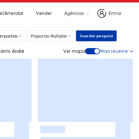
r/Arrendar
Vender
Agências
Entrar
Entrar
ampanhas
Propostas Múltiplas
Guardar pesquisa
Guardar pesquisa
para comprar em Santo André
Ver mapa
Mais recente
Ver mapa
-