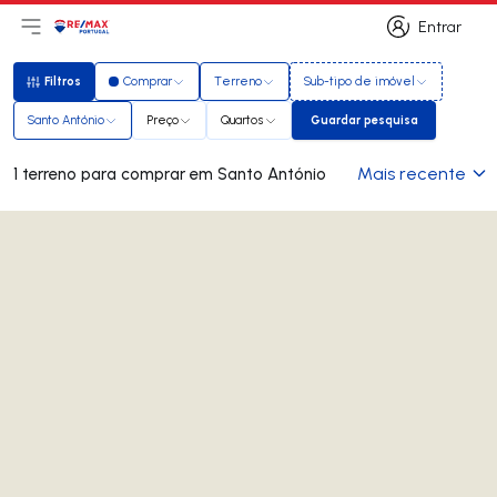
Entrar
Abri menu principal
Logo
Ir para página inicial
Entrar
Filtros
Comprar
Terreno
Sub-tipo de imóvel
Filtros
Santo António
Preço
Quartos
Guardar pesquisa
Guardar pesquisa
Mais recente
1 terreno para comprar em Santo António