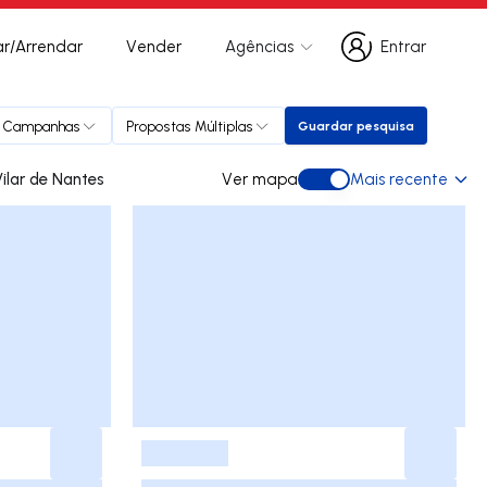
r/Arrendar
Vender
Agências
Entrar
Entrar
Campanhas
Propostas Múltiplas
Guardar pesquisa
Guardar pesquisa
 para comprar em Vilar de Nantes
Ver mapa
Mais recente
Ver mapa
-