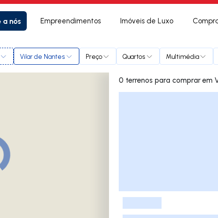
e a nós
Empreendimentos
Imóveis de Luxo
Compra
Vilar de Nantes
Preço
Quartos
Multimédia
0 terrenos
Lista de Imóveis
-