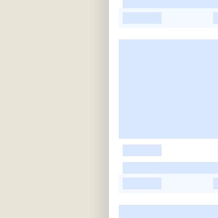
-
-
-
-
-
-
-