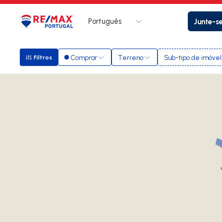
Português
Junte-s
Logo
Ir para página inicial
Comprar
Terreno
Sub-tipo de imóvel
Filtros
Filtros