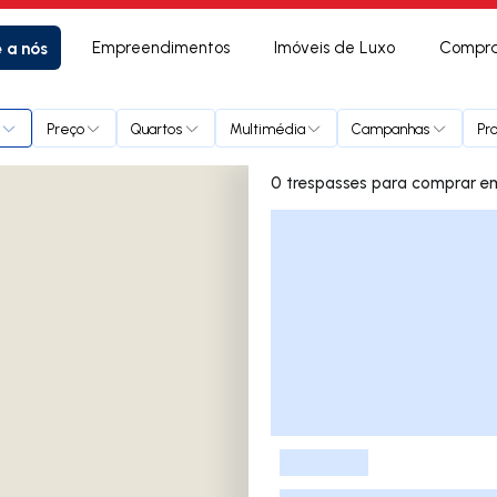
e a nós
Empreendimentos
Imóveis de Luxo
Compra
ças
Preço
Quartos
Multimédia
Campanhas
Pr
0 tr
Lista de Imóveis
-