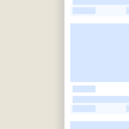
-
-
-
-
-
-
-