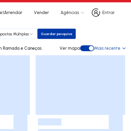
r/Arrendar
Vender
Agências
Entrar
Entrar
opostas Múltiplas
Guardar pesquisa
Guardar pesquisa
espasses para comprar em Ramada e Caneças
Ver mapa
Mais recente
Ver mapa
-