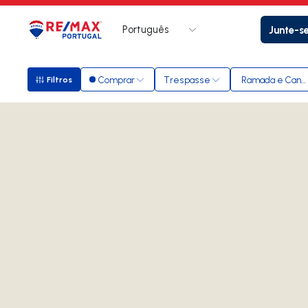
Português
Junte-s
Logo
Ir para página inicial
Comprar
Trespasse
Ramada e Cane
Filtros
Filtros