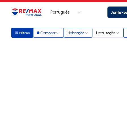
Português
Junte-s
Logo
Ir para página inicial
Comprar
Habitação
Localização
Filtros
Filtros