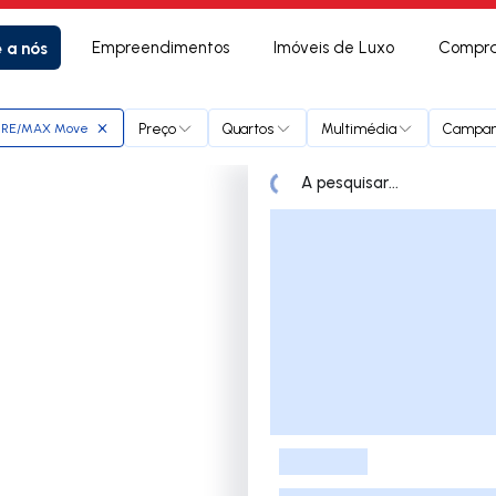
e a nós
Empreendimentos
Imóveis de Luxo
Compra
Preço
Quartos
Multimédia
Campan
RE/MAX Move
A pesquisar...
Lista de Imóveis
-