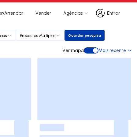
r/Arrendar
Vender
Agências
Entrar
Entrar
has
Propostas Múltiplas
Guardar pesquisa
Guardar pesquisa
Ver mapa
Mais recente
Ver mapa
-