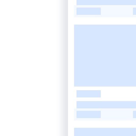
-
-
-
-
-
-
-