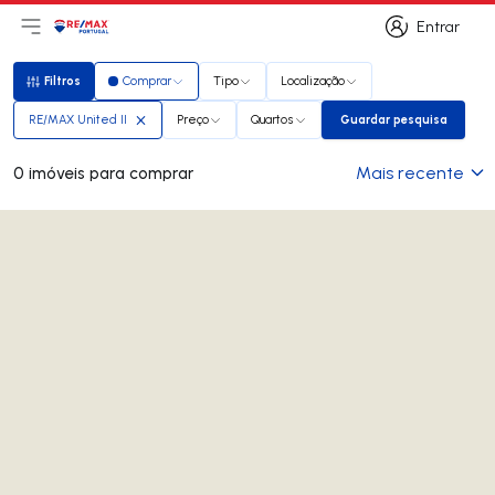
Entrar
Abri menu principal
Logo
Ir para página inicial
Entrar
Filtros
Comprar
Tipo
Localização
Filtros
RE/MAX United II
Preço
Quartos
Guardar pesquisa
Guardar pesquis
Mais recente
0 imóveis para comprar