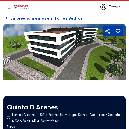
Entrar
Abri menu principal
Logo
Ir para página inicial
Entrar
Empreendimentos em Torres Vedras
Voltar
Partilhar
Quinta D'Arenes
Torres Vedras (São Pedro, Santiago, Santa Maria do Castelo
e São Miguel) e Matacães
Preço