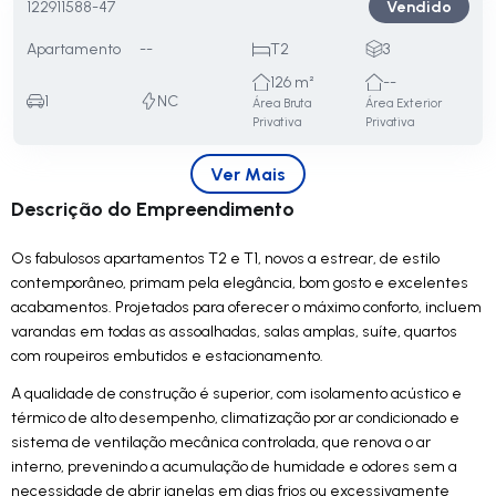
Vendido
122911588-47
Apartamento
--
T2
3
126 m²
--
1
NC
Área Bruta
Área Exterior
Privativa
Privativa
Ver Mais
Descrição do Empreendimento
Os fabulosos apartamentos T2 e T1, novos a estrear, de estilo
contemporâneo, primam pela elegância, bom gosto e excelentes
acabamentos. Projetados para oferecer o máximo conforto, incluem
varandas em todas as assoalhadas, salas amplas, suíte, quartos
com roupeiros embutidos e estacionamento.
A qualidade de construção é superior, com isolamento acústico e
térmico de alto desempenho, climatização por ar condicionado e
sistema de ventilação mecânica controlada, que renova o ar
interno, prevenindo a acumulação de humidade e odores sem a
necessidade de abrir janelas em dias frios ou excessivamente