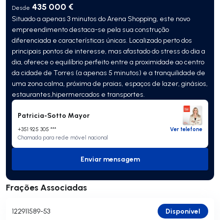
435 000 €
Desde
Situado a apenas 3 minutos do Arena Shopping, este novo
empreendimento destaca-se pela sua construção
diferenciada e características únicas. Localizado perto dos
principais pontos de interesse, mas afastado do stress do dia a
dia, oferece o equilíbrio perfeito entre a proximidade ao centro
da cidade de Torres (a apenas 5 minutos) e a tranquilidade de
uma zona calma, próxima de praias, espaços de lazer, ginásios,
estaurantes,hipermercados e transportes.
Patricia-Sotto Mayor
+351 925 305 ***
Ver telefone
Chamada para rede móvel nacional
Enviar mensagem
Enviar mensagem
Frações Associadas
Disponível
122911589-53