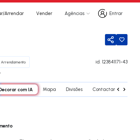
r/Arrendar
Vender
Agências
Entrar
Entrar
Partilhar
id.
123841171-43
Arrendamento
D
Decorar com IA
Mapa
Divisões
Contactar agente
amento