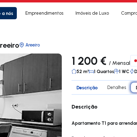
e a nós
Empreendimentos
Imóveis de Luxo
Compra
reeiro
Areeiro
1 200 €
/
Mensal
52 m²
1 Quartos
1 WC
Descrição
Detalhes
Descrição
Apartamento T1 para arrend