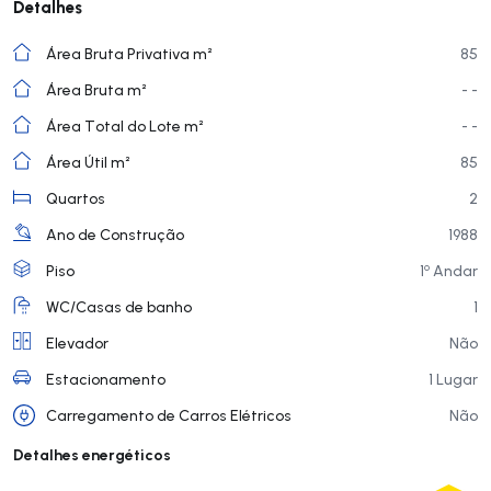
Detalhes
Área Bruta Privativa m²
85
Área Bruta m²
- -
Área Total do Lote m²
- -
Área Útil m²
85
Quartos
2
Ano de Construção
1988
o
Piso
1
Andar
WC/Casas de banho
1
Elevador
Não
Estacionamento
1 Lugar
Carregamento de Carros Elétricos
Não
Detalhes energéticos