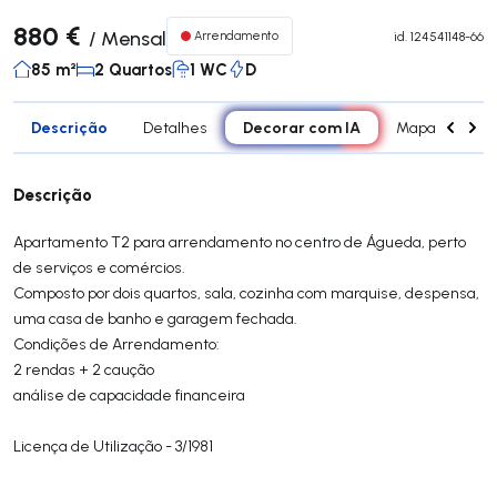
880 €
/
Mensal
Arrendamento
id.
124541148-66
85 m²
2 Quartos
1 WC
D
Descrição
Decorar com IA
Detalhes
Mapa
Div
Descrição
Apartamento T2 para arrendamento no centro de Águeda, perto
de serviços e comércios.
Composto por dois quartos, sala, cozinha com marquise, despensa,
uma casa de banho e garagem fechada.
Condições de Arrendamento:
2 rendas + 2 caução
análise de capacidade financeira
Licença de Utilização - 3/1981