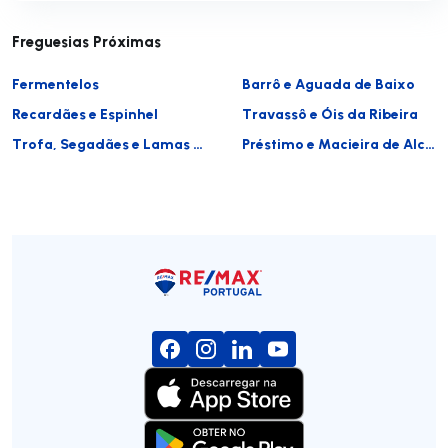
Freguesias Próximas
Fermentelos
Barrô e Aguada de Baixo
Recardães e Espinhel
Travassô e Óis da Ribeira
Trofa, Segadães e Lamas do Vouga
Préstimo e Macieira de Alcoba