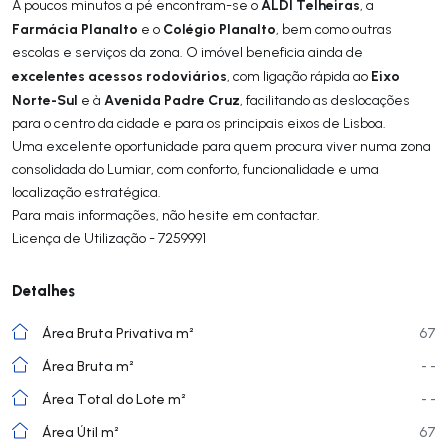
ALDI Telheiras
A poucos minutos a pé encontram-se o
, a
Farmácia Planalto
Colégio Planalto
e o
, bem como outras
escolas e serviços da zona. O imóvel beneficia ainda de
excelentes acessos rodoviários
Eixo
, com ligação rápida ao
Norte-Sul
Avenida Padre Cruz
e à
, facilitando as deslocações
para o centro da cidade e para os principais eixos de Lisboa.
Uma excelente oportunidade para quem procura viver numa zona
consolidada do Lumiar, com conforto, funcionalidade e uma
localização estratégica.
Para mais informações, não hesite em contactar.
Licença de Utilização - 7259991
Detalhes
Área Bruta Privativa m²
67
Área Bruta m²
- -
Área Total do Lote m²
- -
Área Útil m²
67