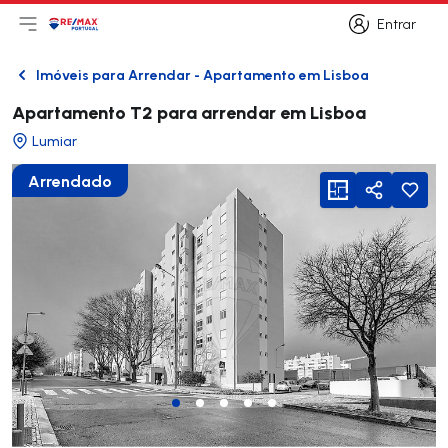
Entrar
Abri menu principal
Logo
Ir para página inicial
Entrar
Imóveis para Arrendar - Apartamento em Lisboa
Voltar
Apartamento T2 para arrendar em Lisboa
Lumiar
Arrendado
viewFloorPlan
Partilhar