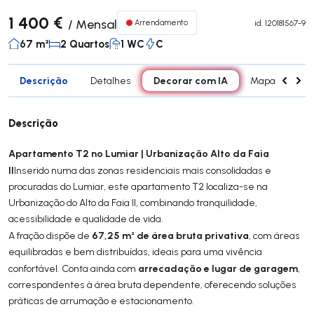
1 400 €
/
Mensal
Arrendamento
id.
120181567-9
67 m²
2 Quartos
1 WC
C
Descrição
Decorar com IA
Detalhes
Mapa
Div
Descrição
Apartamento T2 no Lumiar | Urbanização Alto da Faia
II
Inserido numa das zonas residenciais mais consolidadas e
procuradas do Lumiar, este apartamento T2 localiza-se na
Urbanização do Alto da Faia II, combinando tranquilidade,
acessibilidade e qualidade de vida.
67,25 m² de área bruta privativa
A fração dispõe de
, com áreas
equilibradas e bem distribuídas, ideais para uma vivência
arrecadação e lugar de garagem
confortável. Conta ainda com
,
correspondentes à área bruta dependente, oferecendo soluções
práticas de arrumação e estacionamento.