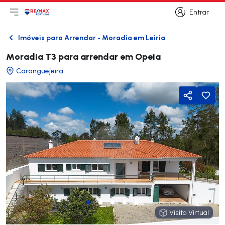
Entrar
Abri menu principal
Logo
Ir para página inicial
Entrar
Imóveis para Arrendar - Moradia em Leiria
Voltar
Moradia T3 para arrendar em Opeia
Caranguejeira
Partilhar
Visita Virtual
Visita Virtual