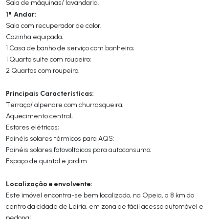
Sala de máquinas/ lavandaria.
1º Andar:
Sala com recuperador de calor;
Cozinha equipada;
1 Casa de banho de serviço com banheira;
1 Quarto suite com roupeiro;
2 Quartos com roupeiro.
Principais Características:
Terraço/ alpendre com churrasqueira;
Aquecimento central;
Estores elétricos;
Painéis solares térmicos para AQS;
Painéis solares fotovoltaicos para autoconsumo;
Espaço de quintal e jardim.
Localização e envolvente:
Este imóvel encontra-se bem localizado, na Opeia, a 8 km do
centro da cidade de Leiria, em zona de fácil acesso automóvel e
pedonal.