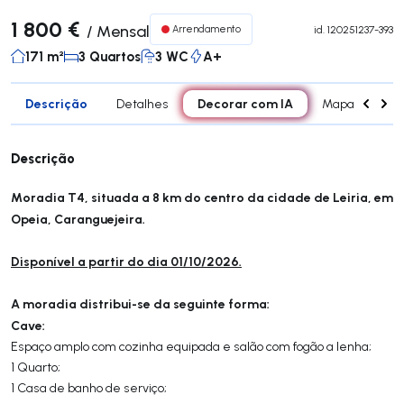
1 800 €
/
Mensal
Arrendamento
id.
120251237-393
171 m²
3 Quartos
3 WC
A+
Descrição
Decorar com IA
Detalhes
Mapa
Div
Descrição
Moradia T4, situada a 8 km do centro da cidade de Leiria, em
Opeia, Caranguejeira.
Disponível a partir do dia 01/10/2026.
A moradia distribui-se da seguinte forma:
Cave:
Espaço amplo com cozinha equipada e salão com fogão a lenha;
1 Quarto;
1 Casa de banho de serviço;