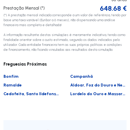
648.68
€
Prestação Mensal (*)
(*) A prestação mensal indicada corresponde a um valor de referência, tendo por
base uma taxa variável (Euribor a 6 meses), não dispensando uma análise
financeira mais completa e detalhada!
A informação resultante destas simulações é meramente indicativa, tendo como
finalidade orientar sobre o custo estimado, segundo os dados indicados pelo
utilizador. Cada entidade financeira tem as suas próprias políticas e condições
de financiamento, não ficando vinculadas aos resultados desta simulação.
Freguesias Próximas
Bonfim
Campanhã
Ramalde
Aldoar, Foz do Douro e Nevogilde
Cedofeita, Santo Ildefonso, Sé, Miragaia, São Nicolau e Vitória
Lordelo do Ouro e Massarelos