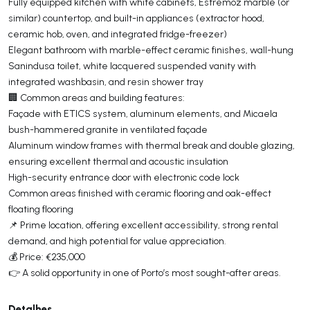
Fully equipped kitchen with white cabinets, Estremoz marble (or
similar) countertop, and built-in appliances (extractor hood,
ceramic hob, oven, and integrated fridge-freezer)
Elegant bathroom with marble-effect ceramic finishes, wall-hung
Sanindusa toilet, white lacquered suspended vanity with
integrated washbasin, and resin shower tray
🏢 Common areas and building features:
Façade with ETICS system, aluminum elements, and Micaela
bush-hammered granite in ventilated façade
Aluminum window frames with thermal break and double glazing,
ensuring excellent thermal and acoustic insulation
High-security entrance door with electronic code lock
Common areas finished with ceramic flooring and oak-effect
floating flooring
📌 Prime location, offering excellent accessibility, strong rental
demand, and high potential for value appreciation.
💰 Price: €235,000
👉 A solid opportunity in one of Porto’s most sought-after areas.
Detalhes