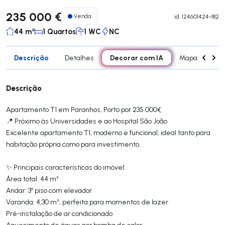
235 000 €
Venda
id.
124601424-182
44 m²
1 Quartos
1 WC
NC
Descrição
Decorar com IA
Detalhes
Mapa
Div
Descrição
Apartamento T1 em Paranhos, Porto por 235.000€
📍 Próximo às Universidades e ao Hospital São João
Excelente apartamento T1, moderno e funcional, ideal tanto para
habitação própria como para investimento.
✨ Principais características do imóvel:
Área total: 44 m²
Andar: 3º piso com elevador
Varanda: 4,30 m², perfeita para momentos de lazer
Pré-instalação de ar condicionado
Aquecimento de águas por bomba de calor