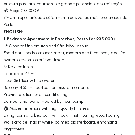
procura para arrendamento e grande potencial de valorização.
💰 Preço: 235.000 €
👉 Uma oportunidade sólida numa das zonas mais procuradas do
Porto.
ENGLISH:
1-Bedroom Apartment in Paranhos, Porto for 235.000€
📍 Close to Universities and São João Hospital
Excellent 1-bedroom apartment, modern and functional, ideal for
owner-occupation or investment.
✨ Key features:
Total area: 44 m²
Floor: 3rd floor with elevator
Balcony: 4.30 m², perfect for leisure moments
Pre-installation for air conditioning
Domestic hot water heated by heat pump
🏠 Modern interiors with high-quality finishes:
Living room and bedroom with oak-finish floating wood flooring
Walls and ceilings in white-painted plasterboard, enhancing
brightness