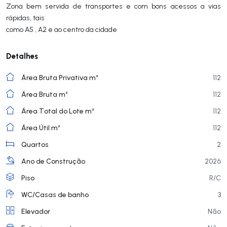
Zona bem servida de transportes e com bons acessos a vias
rápidas, tais
como A5 , A2 e ao centro da cidade
Detalhes
Área Bruta Privativa m²
112
Área Bruta m²
112
Área Total do Lote m²
112
Área Útil m²
112
Quartos
2
Ano de Construção
2026
Piso
R/C
WC/Casas de banho
3
Elevador
Não