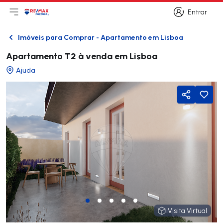
Entrar
Abri menu principal
Logo
Ir para página inicial
Entrar
Imóveis para Comprar - Apartamento em Lisboa
Voltar
Apartamento T2 à venda em Lisboa
Ajuda
Partilhar
Visita Virtual
Visita Virtual