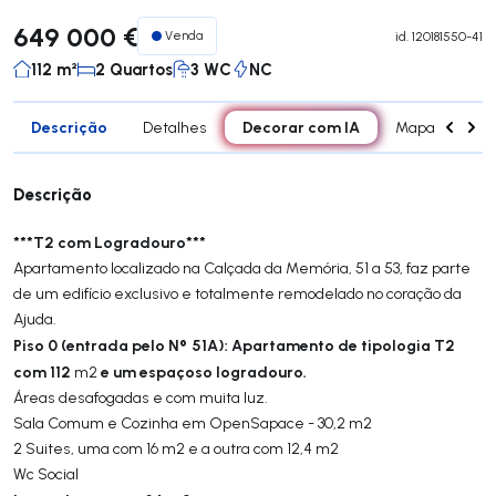
649 000 €
Venda
id.
120181550-41
112 m²
2 Quartos
3 WC
NC
Descrição
Decorar com IA
Detalhes
Mapa
Div
Descrição
***T2 com Logradouro***
Apartamento localizado na Calçada da Memória, 51 a 53, faz parte
de um edifício exclusivo e totalmente remodelado no coração da
Ajuda.
Piso 0 (entrada pelo Nº 51A): Apartamento de tipologia T2
com 112
e um espaçoso logradouro.
m2
Áreas desafogadas e com muita luz.
Sala Comum e Cozinha em OpenSapace - 30,2 m2
2 Suites, uma com 16 m2 e a outra com 12,4 m2
Wc Social