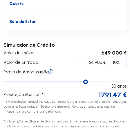
Quarto
Sala de Estar
Submeter
Simulador de Crédito
649 000 €
Valor do Imóvel
Valor de Entrada
Prazo de Amortização
30
anos
1791.47
€
Prestação Mensal (*)
(*) A prestação mensal indicada corresponde a um valor de referência, tendo por
base uma taxa variável (Euribor a 6 meses), não dispensando uma análise
financeira mais completa e detalhada!
A informação resultante destas simulações é meramente indicativa, tendo como
finalidade orientar sobre o custo estimado, segundo os dados indicados pelo