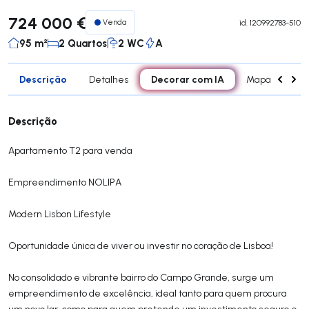
724 000 €
Venda
id.
120992783-510
95 m²
2 Quartos
2 WC
A
Descrição
Decorar com IA
Detalhes
Mapa
Div
Descrição
Apartamento T2 para venda
Empreendimento NOLIPA
Modern Lisbon Lifestyle
Oportunidade única de viver ou investir no coração de Lisboa!
No consolidado e vibrante bairro do Campo Grande, surge um
empreendimento de excelência, ideal tanto para quem procura
um novo lar, como para quem pretende um investimento seguro e