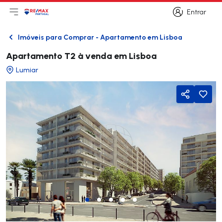
Entrar
Abri menu principal
Logo
Ir para página inicial
Entrar
Imóveis para Comprar - Apartamento em Lisboa
Voltar
Apartamento T2 à venda em Lisboa
Lumiar
Partilhar