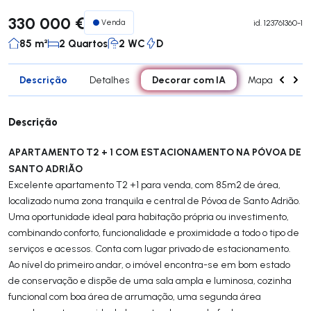
330 000 €
Venda
id.
123761360-1
85 m²
2 Quartos
2 WC
D
Descrição
Decorar com IA
Detalhes
Mapa
Div
Descrição
APARTAMENTO T2 + 1 COM ESTACIONAMENTO NA PÓVOA DE
SANTO ADRIÃO
Excelente apartamento T2 +1 para venda, com 85m2 de área,
localizado numa zona tranquila e central de Póvoa de Santo Adrião.
Uma oportunidade ideal para habitação própria ou investimento,
combinando conforto, funcionalidade e proximidade a todo o tipo de
serviços e acessos. Conta com lugar privado de estacionamento.
Ao nível do primeiro andar, o imóvel encontra-se em bom estado
de conservação e dispõe de uma sala ampla e luminosa, cozinha
funcional com boa área de arrumação, uma segunda área