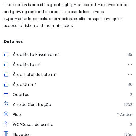
The location is one of its great highlights: located in a consolidated
and growing residential area, it is close to local shops,
supermarkets, schools, pharmacies, public transport and quick
access to Lisbon and the main roads.
Detalhes
Área Bruta Privativa m²
85
Área Bruta m²
- -
Área Total do Lote m²
- -
Área Útil m²
80
Quartos
2
Ano de Construção
1962
o
Piso
1
Andar
WC/Casas de banho
2
Elevador
Não