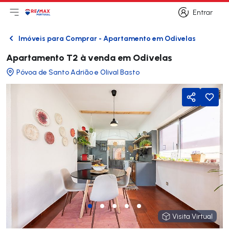
Entrar
Abri menu principal
Logo
Ir para página inicial
Entrar
Imóveis para Comprar - Apartamento em Odivelas
Voltar
Apartamento T2 à venda em Odivelas
Póvoa de Santo Adrião e Olival Basto
Partilhar
Visita Virtual
Visita Virtual