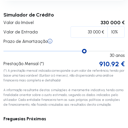
Submeter
Simulador de Crédito
330 000 €
Valor do Imóvel
Valor de Entrada
Prazo de Amortização
30
anos
910.92
€
Prestação Mensal (*)
(*) A prestação mensal indicada corresponde a um valor de referência, tendo por
base uma taxa variável (Euribor a 6 meses), não dispensando uma análise
financeira mais completa e detalhada!
A informação resultante destas simulações é meramente indicativa, tendo como
finalidade orientar sobre o custo estimado, segundo os dados indicados pelo
utilizador. Cada entidade financeira tem as suas próprias políticas e condições
de financiamento, não ficando vinculadas aos resultados desta simulação.
Freguesias Próximas